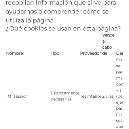
recopilan información que sirve para
ayudarnos a comprender cómo se
utiliza la página.
¿Qué cookies se usan en esta página?
Vence
al
cabo
Nombre
Tipo
Proveedor
de
Descr
Esta c
se util
para
mante
contex
visita
Estrictamente
_tt_session
Teamtailor
2 días
(por
necesarias
ejempl
para
mante
sesión
abiert