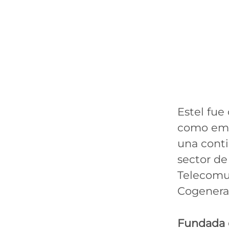
Estel fue
como emp
una conti
sector de 
Telecomun
Cogenerac
Fundada