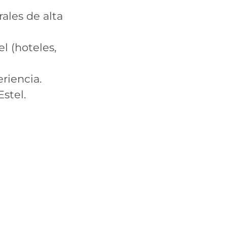
ales de alta
l (hoteles,
riencia.
stel.