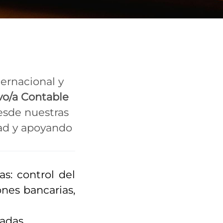
ternacional y
vo/a Contable
esde nuestras
dad y apoyando
s: control del
ones bancarias,
adas.