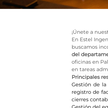
¡Únete a nues
En Estel Ingen
buscamos inco
del departame
oficinas en Pa
en tareas admi
Principales re
Gestión de la
registro de fa
cierres contab
Gestión del e