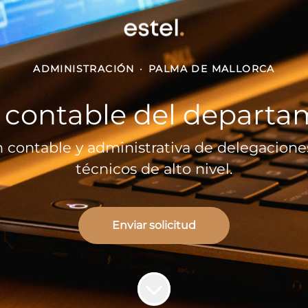
ADMINISTRACIÓN
·
PALMA DE MALLORCA
 contable del departa
ón contable y administrativa de delegacion
técnicos de alto nivel.
Enviar solicitud