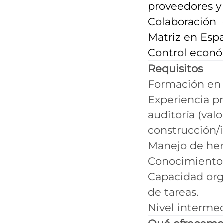
proveedores y 
Colaboración 
Matriz en Esp
Control econó
Requisitos
Formación en C
Experiencia pr
auditoría (val
construcción/i
Manejo de her
Conocimientos 
Capacidad orga
de tareas.
Nivel intermedi