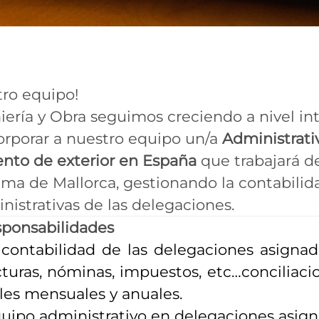
tro equipo!
iería y Obra seguimos creciendo a nivel in
rporar a nuestro equipo un/a
Administrati
nto de exterior en España
que trabajará d
lma de Mallorca, gestionando la contabili
nistrativas de las delegaciones.
sponsabilidades
 contabilidad de las delegaciones asignada
cturas, nóminas, impuestos,
etc
…conciliaci
les mensuales y anuales.
quipo administrativo en delegaciones asign