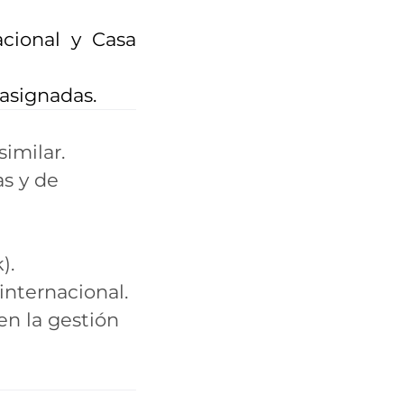
acional y Casa
asignadas.
imilar.
as y de
).
internacional.
en la gestión