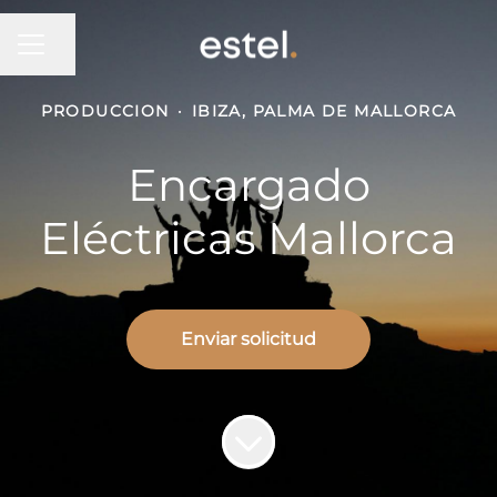
MENÚ DE EMPLEO
Compartir página
PRODUCCION
·
IBIZA, PALMA DE MALLORCA
Encargado
Eléctricas Mallorca
Enviar solicitud